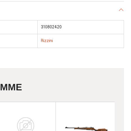
310802420
Rizzini
AMME