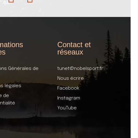
mations
Contact et
es
réseaux
ons Générales de
tunet@nobelsport.fr
Nous écrire
s légales
Facebook
ue de
Instagram
ntialité
YouTube