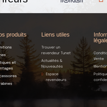
s produits
Liens utiles
Infor
légal
nitions
Trouver un
revendeur Tunet
Conditi
mes
Vente
Actualités &
tiques et
Nouveautés
Mention
ntages
Espace
Politiq
cessoires
revendeurs
confide
rabines