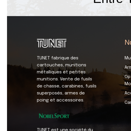
No
TUNET fabrique des
Mu
cartouches, munitions
Ar
métalliques et petites
Op
munitions. Vente de fusils
Mo
de chasse, carabines, fusils
superposés, armes de
Ac
poing et accessoires.
Ca
TUNET est une société du