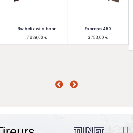
Rw helix wild boar
Express 450
7 839,00 €
3 753,00 €
Passionnés