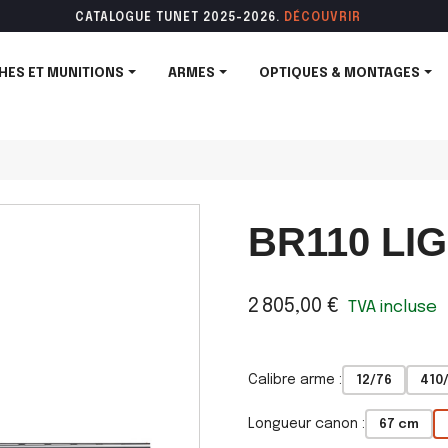
CATALOGUE TUNET 2025-2026.
DÉCOUVR
IR
HES ET MUNITIONS
ARMES
OPTIQUES & MONTAGES
BR110 LI
2 805,00 €
TVA incluse
Calibre arme :
12/76
410
Longueur canon :
67 cm