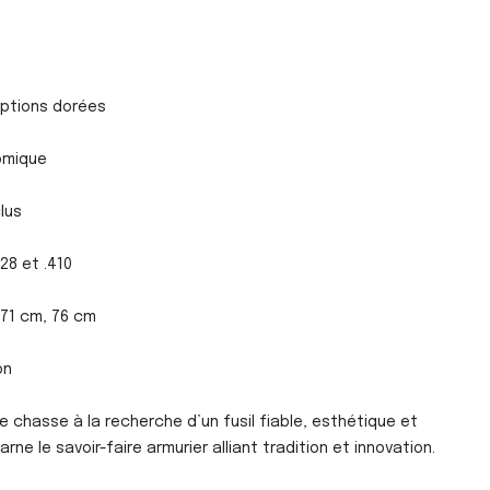
riptions dorées
omique
lus
 28 et .410
 71 cm, 76 cm
on
 chasse à la recherche d’un fusil fiable, esthétique et
rne le savoir-faire armurier alliant tradition et innovation.