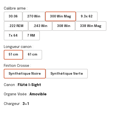
Calibre arme :
30.06
270 Win
300 Win Mag
9.3x 62
.222 REM
.243 Win
308 Win
338 Win Mag
7x 64
7 RM
Longueur canon :
51 cm
61 cm
Finition Crosse :
Synthétique Noire
Synthétique Verte
Canon :
Flûté I-Sight
Organe Visée :
Amovible
Chargeur :
3+1