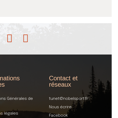
mations
Contact et
es
réseaux
ons Générales de
tunet@nobelsport.fr
Nous écrire
s légales
Facebook