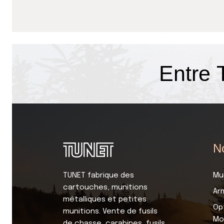
Entre
No
TUNET fabrique des
Mu
cartouches, munitions
Ar
métalliques et petites
Op
munitions. Vente de fusils
Mo
de chasse, carabines, fusils