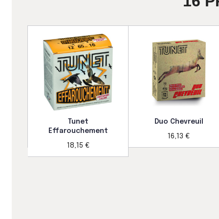
16 
Tunet
Duo Chevreuil
Effarouchement
16,13 €
18,15 €