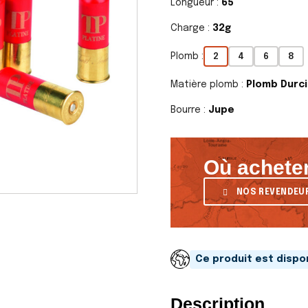
Longueur :
65
Charge :
32g
Plomb :
2
4
6
8
Matière plomb :
Plomb Durci
Bourre :
Jupe
Où acheter
NOS REVENDEU
Ce produit est dispon
Description