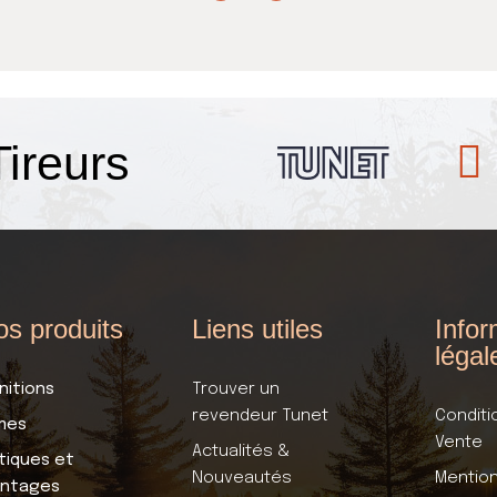
Passionnés
Tireurs
s produits
Liens utiles
Infor
légal
nitions
Trouver un
revendeur Tunet
Conditi
mes
Vente
Actualités &
tiques et
Nouveautés
Mention
ntages