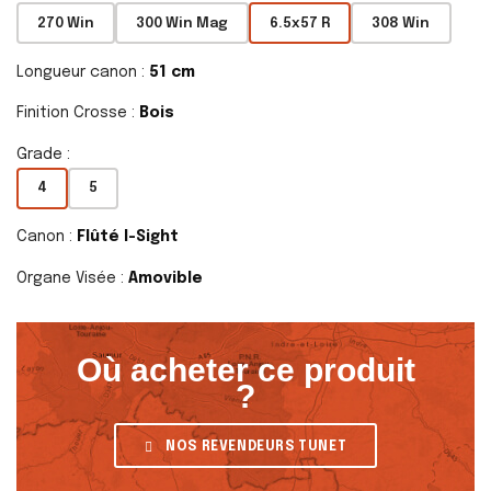
270 Win
300 Win Mag
6.5x57 R
308 Win
Longueur canon :
51 cm
Finition Crosse :
Bois
Grade :
4
5
Canon :
Flûté I-Sight
Organe Visée :
Amovible
Où acheter ce produit
?
NOS REVENDEURS TUNET